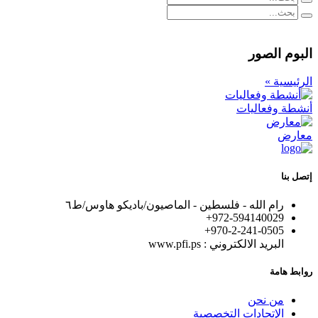
البوم الصور
الرئيسية »
أنشطة وفعاليات
معارض
إتصل بنا
رام الله - فلسطين - الماصيون/باديكو هاوس/ط٦
972-594140029+
+970-2-241-0505
البريد الالكتروني : www.pfi.ps
روابط هامة
من نحن
الإتحادات التخصصية