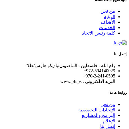
من نحن
الرؤية
الأهداف
الخدمات
كلمة رئيس الاتحاد
إتصل بنا
رام الله - فلسطين - الماصيون/باديكو هاوس/ط٦
972-594140029+
+970-2-241-0505
البريد الالكتروني : www.pfi.ps
روابط هامة
من نحن
الإتحادات التخصصية
البرامج والمشاريع
الإعلام
إتصل بنا