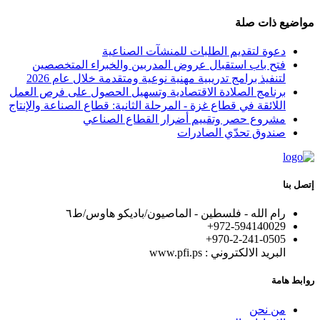
مواضيع ذات صلة
دعوة لتقديم الطلبات للمنشآت الصناعية
فتح باب استقبال عروض المدربين والخبراء المتخصصين
لتنفيذ برامج تدريبية مهنية نوعية ومتقدمة خلال عام 2026
برنامج الصلادة الاقتصادية وتسهيل الحصول على فرص العمل
اللائقة في قطاع غزة - المرحلة الثانية: قطاع الصناعة والإنتاج
مشروع حصر وتقييم أضرار القطاع الصناعي
صندوق تحدّي الصادرات
إتصل بنا
رام الله - فلسطين - الماصيون/باديكو هاوس/ط٦
972-594140029+
+970-2-241-0505
البريد الالكتروني : www.pfi.ps
روابط هامة
من نحن