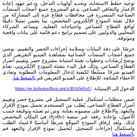
توجيه خطط الاستجابة، وتحديد أولويات التدخل، ودعم جهود إعادة
الإعمار والتعافي الصناعي. يدعو المشروع جميع أصحاب المنشآت
الصناعية المتضررة في محافظات قطاع غزة إلى المشاركة من
خلال تعبئة النموذج الإلكتروني المخصص، بما يضمن تمثيلًا دقيقًا
لواقع القطاع الصناعي واحتياجاته الفعلية، ويساعد الشركاء
المحليين والدوليين على تصميم برامج دعم قائمة على بيانات واقعية
وموثوقة.
حرصًا على دقة البيانات وسلامة إجراءات الحصر والتقييم، نوصي
جميع أصحاب المنشآت الصناعية بمشاهدة الفيديو التعريفي الذي
يوضح إرشادات وخطوات تعبئة استبانة مشروع حصر وتقييم أضرار
القطاع الصناعي، وذلك قبل البدء بتعبئة النموذج الإلكتروني. يقدّم
الفيديو شرحًا مبسّطًا لكيفية إدخال المعلومات المطلوبة وتفادي
الأخطاء الشائعة. للإطلاع على الفيديو التعريفي قم
بالضغط هنا.
للدخول إلى الإستبانة
https://ee.kobotoolbox.org/x/l0A0gSxU
ضمن متطلبات استكمال عملية التسجيل في مشروع حصر وتقييم
أضرار القطاع الصناعي، يُطلب من المستخدم تحميل نموذج الإقرار
والتعهد، والاطلاع على مضمونه بعناية، ومن ثم تعبئته وتوقيعه حسب
الأصول، وإعادة رفعه عبر منصة (KoBo) في المكان المخصص
لذلك. ويُعد إرفاق النموذج الموقّع شرطًا أساسيًا لاعتماد الطلب
واستكمال إجراءات التسجيل. لتحميل نموذج الإقرار والتعهد قم
بالضغط هنا