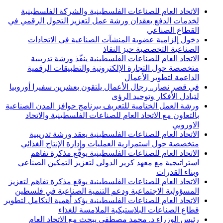
الاتحاد العام للصناعات الفلسطينية والشركة الفلسطينية
لخدمات الدفع يعقدان ورشة عمل لتعزيز التحول الرقمي في
القطاع الصناعي
دخول إلزامية عضوية المنشآت الصناعية في الاتحادات
الصناعية التخصصية حيز النفاذ
الاتحاد العام للصناعات الفلسطينية ينفّذ ورشة تدريبية
متخصصة حول التجارة الإلكترونية والتطبيقات الرقمية
الداعمة لتطوير الأعمال
في قصر نصار.. رجال الأعمال يلتقون بعشرين سفيرا أوروبيا
لتبادل الأفكار وتوحيد الرؤى
ورشة العمل الختامية للتعريف ببرنامج حوافز المدن الصناعية
بالتعاون مع الاتحاد العام للصناعات الفلسطينية والاتحاد
الاوروبي
الاتحاد العام للصناعات الفلسطينية يعقد ورشة تدريبية
متخصصة حول استمرارية العمليات وإدارة الإنتاج الغذائي
الاتحاد العام للصناعات الفلسطينية يوقّع مذكرة تفاهم
استراتيجية مع معهد كرير الدولي لتعزيز التمكين الصناعي
وبناء القدرات
الاتحاد العام للصناعات الفلسطينية يوقع مذكرة تفاهم لتعزيز
المسؤولية الاجتماعية ودعم التنمية الصناعية في فلسطين
الاتحاد العام للصناعات الفلسطينية يؤكد أهمية التكامل لتطوير
قطاع الصناعات البلاستيكية الملامسة للغذاء
رئيس الوزراء د. محمد مصطفى يبحث مع الاتحاد العام