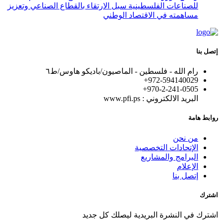
للصناعات الفلسطينية سبل الارتقاء بالقطاع الصناعي وتعزيز
مساهمته في الاقتصاد الوطني
إتصل بنا
رام الله - فلسطين - الماصيون/باديكو هاوس/ط٦
972-594140029+
+970-2-241-0505
البريد الالكتروني : www.pfi.ps
روابط هامة
من نحن
الإتحادات التخصصية
البرامج والمشاريع
الإعلام
إتصل بنا
اشترك
اشترك في النشرة البريدية ليصلك كل جديد