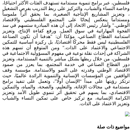
فلسطين، عبر برامج تنموية مستدامة تستهدف الفئات الأكثر احتياجًا،
وخاصة النساء والشباب، والتركيز على ربط التدريب بفرص التشغيل
، وتعزيز المشاريع الإنتاجية الصغيرة، بما يحقق أثراً ملموساً
ومستداماً ينعكس إيجابًا على المجتمع الفلسطيني والاقتصاد
الوطني." وأشار رئيس الاتحاد إلى أن هذه المبادرة ستسهم في سد
الفجوة المهاراتية في سوق العمل، ورفع كفاءة الإنتاج، وتعزيز
استدامة القطاع الصناعي، مؤكدًا أن: "هدفنا أن تكون الصناعة
الفلسطينية ليس فقط محركًا اقتصاديًا، بل ركيزة أساسية للتمكين
الاجتماعي والاعتماد على الذات." ومن المتوقع أن تسهم هذه
الشراكة في إحداث نقلة نوعية في مفهوم المسؤولية الاجتماعية في
فلسطين، من خلال ربطها بشكل مباشر بالتنمية المستدامة، وتعزيز
دور القطاع الصناعي في خدمة المجتمع، بما يعزز من صمود
الاقتصاد الوطني وقدرته على النمو والاستدامة. مؤسسة وقف
الواقفين من المؤسسات الإنسانية والتنموية الرائدة عالميًا، حيث
ترتكز رؤيتها على مبدأ “الإنسان أولًا”، وتعمل على تنفيذ برامج
مستدامة في مجالات الإغاثة، والتعليم، والصحة، والمياه، والتمكين
الاقتصادي، بما يسهم في تحقيق أثر تنموي طويل الأمد وتعزيز
الكرامة الإنسانية، مع تركيز خاص على تمكين النساء والشباب
وتعزيز الاعتماد على الذات.
مواضيع ذات صلة