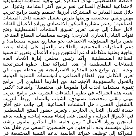
الاقتصاد الفلسطيني. تهدف المذكرة إلى توجيه مساهمة المسؤولية
الاجتماعية للقطاع الصناعي نحو برامج أكثر استدامة وتأثيرًا، من
خلال تنفيذ المبادرات المشتركة، أبرزها: تصميم وتنفيذ برامج تدريب
مهني وتقني متخصصة وربطها بفرص تشغيل حقيقية داخل المنشآت
الصناعية ؛ ودعم مشاريع التمكين الاقتصادي وريادة الأعمال للفئات
الأقل حظًا؛ إلى جانب تعزيز تسويق المنتجات الفلسطينية وفتح
قنوات التبادل التجاري الخارجي؛ وتوجيه مساهمات القطاع الصناعي
ضمن برامج المسؤولية الاجتماعية نحو مشاريع تنموية مستدامة؛ و
دعم المبادرات المجتمعية والطلابية، والعمل على إنشاء منصة
إنتاجية وطنية متكاملة لدعم المنتجين ورواد الأعمال وتعزيز تنافسية
الصناعة الفلسطينية. وأكد رئيس مجلس إدارة الاتحاد العام
للصناعات الفلسطينية أن هذه الشراكة تمثل خطوة استراتيجية
نوعية، "إن توقيع هذه المذكرة الاستراتيجية هو محطة مهمة في
تعزيز التكامل بين القطاع الصناعي والمؤسسات التنموية الدولية،
والتحول بالمسؤولية الاجتماعية من إطارها التقليدي إلى برامج
تنموية مستدامة تُحدث أثراً ملموساً في مجتمعنا." وأضاف: "تكمن
أهمية هذه الشراكة في تطوير الكفاءات البشرية عبر برامج تدريب
مهني وتقني متخصصة تستهدف الشباب والنساء، وربط التدريب
بالتشغيل الفعلي داخل المنشآت الصناعية، إلى جانب فتح آفاق
جديدة للتبادل التجاري الخارجي، وتعزيز حضور المنتج الفلسطيني
في الأسواق الدولية ، والعمل على إنشاء منصة إنتاجية وطنية تدعم
المنتجين ورواد الأعمال." ومن جانبه، قال الدكتور مأمون راشد،
ممثل مؤسسة وقف الواقفين في فلسطين: "نسعى من خلال هذه
الشراكة إلى توظيف خبراتنا العالمية لدعم التنمية المجتمعية في